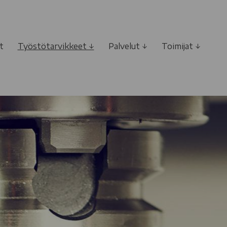
t
Työstötarvikkeet ↓
Palvelut ↓
Toimijat ↓