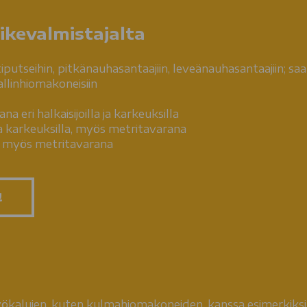
ikevalmistajalta
putseihin, pitkänauhasantaajiin, leveänauhasantaajiin; sa
linhiomakoneisiin
a eri halkaisijoilla ja karkeuksilla
a ja karkeuksilla, myös metritavarana
la, myös metritavarana
!
kalujen, kuten kulmahiomakoneiden, kanssa esimerkiksi hi