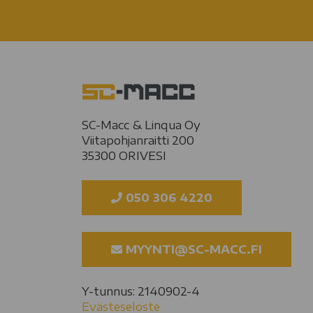
SC-Macc & Linqua Oy
Viitapohjanraitti 200
35300 ORIVESI
050 306 4220
MYYNTI@SC-MACC.FI
Y-tunnus: 2140902-4
Evästeseloste