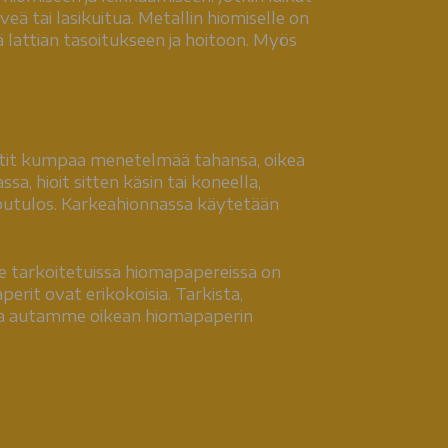
eä tai lasikuitua. Metallin hiomiselle on
lattian tasoitukseen ja hoitoon. Myös
ytit kumpaa menetelmää tahansa, oikea
, hioit sitten käsin tai koneella,
lopputulos. Karkeahionnassa käytetään
e tarkoitetuissa hiomapapereissa on
erit ovat erikokoisia. Tarkista,
essa autamme oikean hiomapaperin