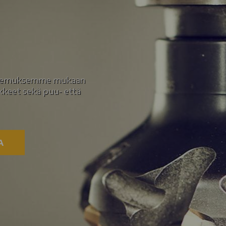
okemuksemme mukaan
keet sekä puu- että
A