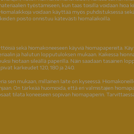
eriaalien työstämiseen, kun taas toisilla voidaan hioa kiv
iomalaikkoja voidaan käyttää myös puhdistuksessa sekä 
skeiden poisto onnistuu kätevästi hiomalaikoilla.
yttöisiä sekä hiomakoneeseen käyviä hiomapapereita. Kä
aalin ja halutun lopputuloksen mukaan. Kaikessa hionnassa
lopuksi hiotaan sileällä paperilla. Näin saadaan tasainen 
opivat karkeudet 120, 180 ja 240.
a sen mukaan, millainen laite on kyseessä. Hiomakoneill
hjaan. On tärkeää huomioida, että eri valmistajien hiomapap
n osaat tilata koneeseen sopivan hiomapaperin. Tarvitta