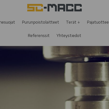
SC-
Macc
&
nesuojat
Purunpoistolaitteet
Terät ↓
Pajatuottee
Lingua
Oy
Referenssit
Yhteystiedot