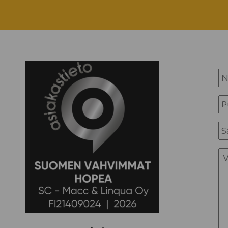
N
Pu
S
Vi