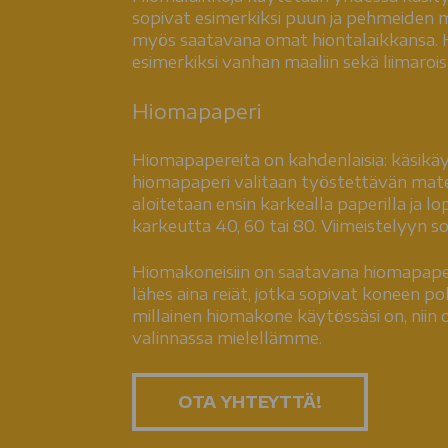
sopivat esimerkiksi puun ja pehmeiden mat
myös saatavana omat hiontalaikkansa. H
esimerkiksi vanhan maaliin sekä liimaroi
Hiomapaperi
Hiomapapereita on kahdenlaisia: käsikä
hiomapaperi valitaan työstettävän materi
aloitetaan ensin karkealla paperilla ja 
karkeutta 40, 60 tai 80. Viimeistelyyn s
Hiomakoneisiin on saatavana hiomapaperi
lähes aina reiät, jotka sopivat koneen po
millainen hiomakone käytössäsi on, nii
valinnassa mielellämme.
OTA YHTEYTTÄ!