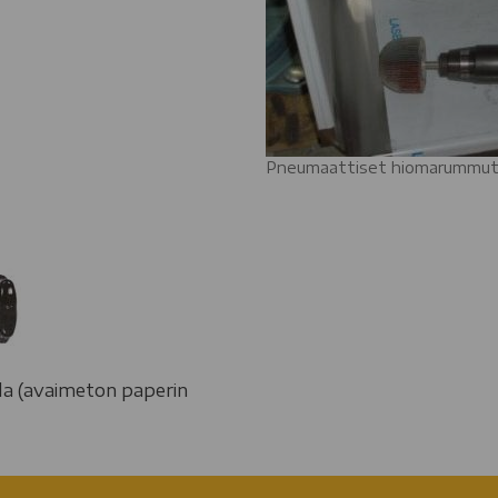
Pneumaattiset hiomarummu
la (avaimeton paperin