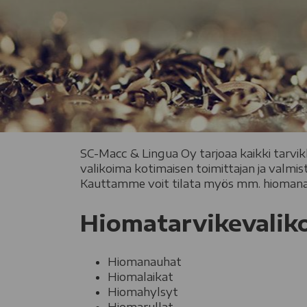
SC-Macc & Lingua Oy tarjoaa kaikki tarvi
valikoima kotimaisen toimittajan ja valmi
Kauttamme voit tilata myös mm. hiomana
Hiomatarvikevalik
Hiomanauhat
Hiomalaikat
Hiomahylsyt
Hiomarullat