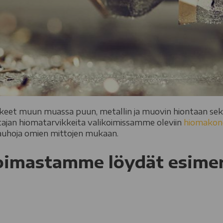
kkeet muun muassa puun, metallin ja muovin hiontaan sek
stajan hiomatarvikkeita valikoimissamme oleviin
hiomakone
uhoja omien mittojen mukaan.
oimastamme löydät esimer