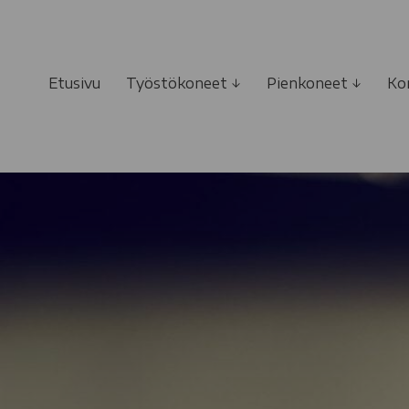
Siirry
sisältöön
Etusivu
Työstökoneet ↓
Pienkoneet ↓
Ko