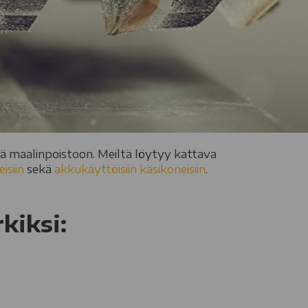
ä maalinpoistoon. Meiltä löytyy kattava
isiin
sekä
akkukäyttöisiin käsikoneisiin
.
kiksi: