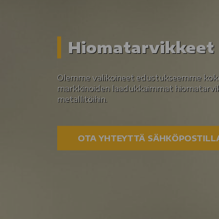
Hiomatarvikkeet
Olemme valikoineet edustukseemme k
markkinoiden laadukkaimmat hiomatarvik
metallitöihin.
OTA YHTEYTTÄ SÄHKÖPOSTILL