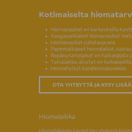
Kotimaiselta hiomatarv
Hiomanauhat eri karkeuksilla kantti
Kangasselkäiset hiomanauhat metal
Hiomanauhat rullatavarana
Paperiselkäiset hiomalaikat, saatavan
Repäisytarralaikat eri halkaisijoill
Tarralaikka-alustat eri halkaisijoil
Hiomahylsyt karahiomakoneisiin
OTA YHTEYTTÄ JA KYSY LISÄÄ
Hiomalaikka
Hiomalaikkoja käytetään yhdessä käsityö