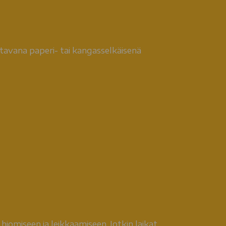
atavana paperi- tai kangasselkäisenä
omiseen ja leikkaamiseen. Jotkin laikat