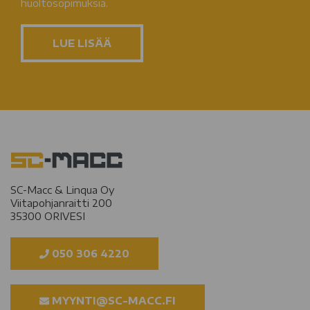
huoltosopimuksia.
LUE LISÄÄ
SC-Macc & Linqua Oy
Viitapohjanraitti 200
35300 ORIVESI
050 306 4220
MYYNTI@SC-MACC.FI