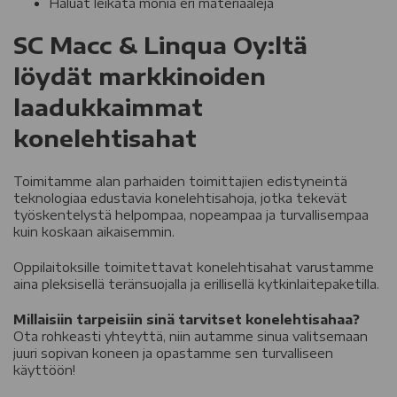
Haluat leikata monia eri materiaaleja
SC Macc & Linqua Oy:ltä
löydät markkinoiden
laadukkaimmat
konelehtisahat
Toimitamme alan parhaiden toimittajien edistyneintä
teknologiaa edustavia konelehtisahoja, jotka tekevät
työskentelystä helpompaa, nopeampaa ja turvallisempaa
kuin koskaan aikaisemmin.
Oppilaitoksille toimitettavat konelehtisahat varustamme
aina pleksisellä teränsuojalla ja erillisellä kytkinlaitepaketilla.
Millaisiin tarpeisiin sinä tarvitset konelehtisahaa?
Ota rohkeasti yhteyttä, niin autamme sinua valitsemaan
juuri sopivan koneen ja opastamme sen turvalliseen
käyttöön!