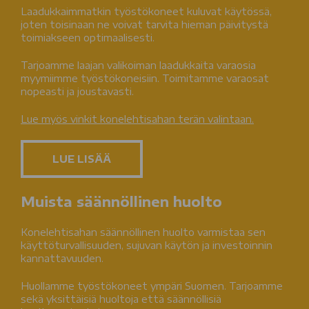
Laadukkaimmatkin työstökoneet kuluvat käytössä,
joten toisinaan ne voivat tarvita hieman päivitystä
toimiakseen optimaalisesti.
Tarjoamme laajan valikoiman laadukkaita varaosia
myymiimme työstökoneisiin. Toimitamme varaosat
nopeasti ja joustavasti.
Lue myös vinkit konelehtisahan terän valintaan.
LUE LISÄÄ
Muista säännöllinen huolto
Konelehtisahan säännöllinen huolto varmistaa sen
käyttöturvallisuuden, sujuvan käytön ja investoinnin
kannattavuuden.
Huollamme työstökoneet ympäri Suomen. Tarjoamme
sekä yksittäisiä huoltoja että säännöllisiä