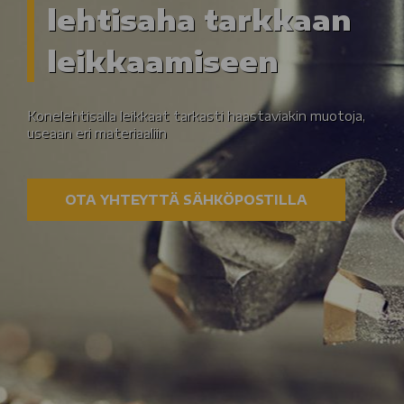
lehtisaha tarkkaan
leikkaamiseen
Konelehtisalla leikkaat tarkasti haastaviakin muotoja,
useaan eri materiaaliin
OTA YHTEYTTÄ SÄHKÖPOSTILLA